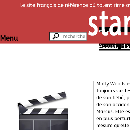
le site français de référence où talent rime 
Extant - 
Menu
Accueil
His
Histoi
Accompagnée 
homme de Yas
Molly Woods e
toujours sur le
de son bébé, p
de son acciden
Marcus. Elle es
en plus pertur
mesure qu'elle