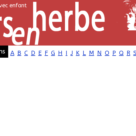
avec enfant
ms
A
B
C
D
E
F
G
H
I
J
K
L
M
N
O
P
Q
R