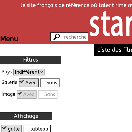
le site français de référence où talent rime 
Menu
Liste des fil
Filtres
Pays
Galerie
Avec
Sans
Image
Avec
Sans
Affichage
grille
tableau