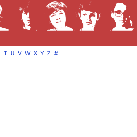
S
T
U
V
W
X
Y
Z
#