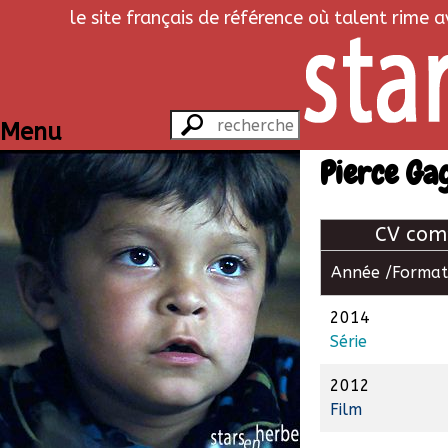
le site français de référence où talent rime 
Menu
Pierce Ga
CV com
Année /
Format
2014
Série
2012
Film