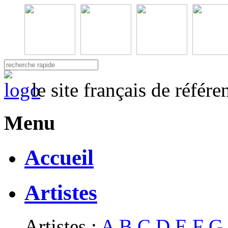
le site français de référ
Menu
Accueil
Artistes
Artistes :
A
B
C
D
E
F
G