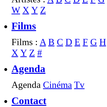
W
X
Y
Z
Films
Films :
A
B
C
D
E
F
G
H
X
Y
Z
#
Agenda
Agenda
Cinéma
Tv
Contact