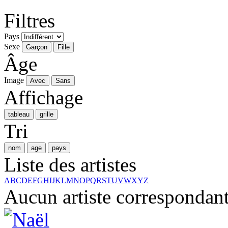
Filtres
Pays
Sexe
Garçon
Fille
Âge
Image
Avec
Sans
Affichage
tableau
grille
Tri
nom
age
pays
Liste des artistes
A
B
C
D
E
F
G
H
I
J
K
L
M
N
O
P
Q
R
S
T
U
V
W
X
Y
Z
Aucun artiste correspondant 