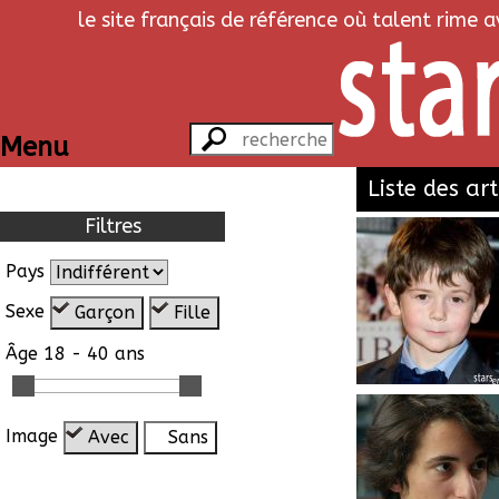
le site français de référence où talent rime 
Menu
Liste des art
Filtres
Pays
Sexe
Garçon
Fille
Âge
18 - 40 ans
Image
Avec
Sans