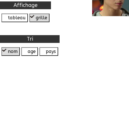
Affichage
tableau
grille
Tri
nom
age
pays