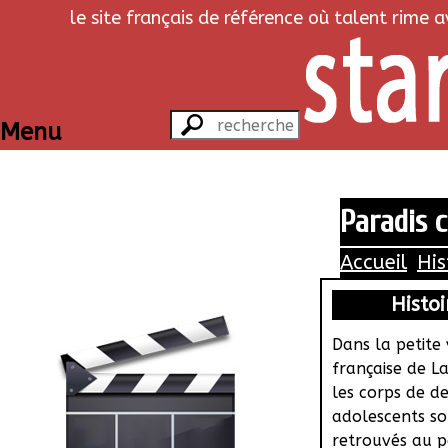
le site français de référence où talent rime 
Menu
Paradis c
Accueil
His
Histoi
Dans la petite 
française de L
les corps de d
adolescents so
retrouvés au p