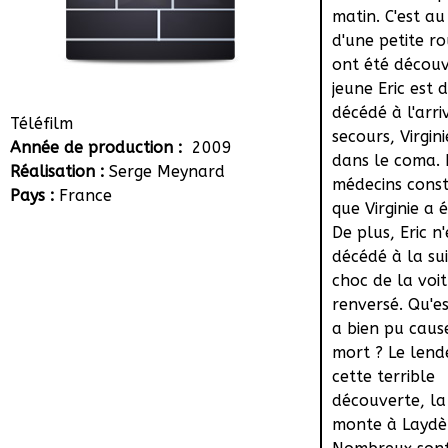
matin. C'est a
d'une petite ro
ont été découve
jeune Eric est 
décédé à l'arri
Téléfilm
secours, Virgini
Année de production :
2009
dans le coma. 
Réalisation :
Serge Meynard
médecins cons
Pays :
France
que Virginie a é
De plus, Eric n
décédé à la su
choc de la voit
renversé. Qu'es
a bien pu caus
mort ? Le len
cette terrible
découverte, la
monte à Laydè