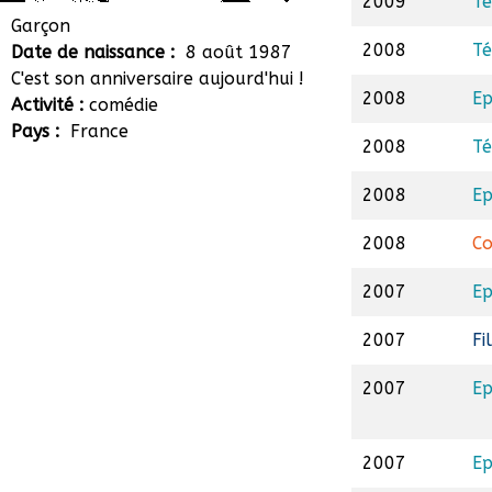
2009
Té
Pierre Boulanger
Garçon
2008
Té
Date de naissance :
8 août 1987
C'est son anniversaire aujourd'hui !
2008
Ep
Activité :
comédie
Pays :
France
2008
Té
2008
Ep
2008
Co
2007
Ep
2007
Fi
2007
Ep
2007
Ep