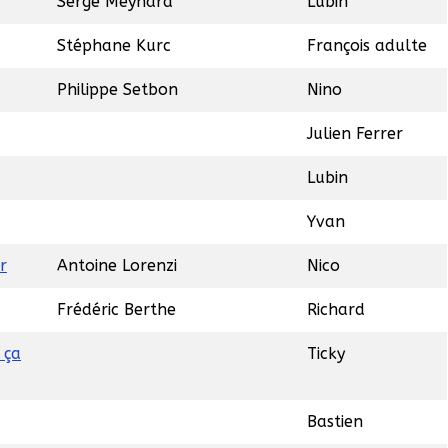
Serge Meynard
Lubin
Stéphane Kurc
François adulte
Philippe Setbon
Nino
Julien Ferrer
Lubin
Yvan
r
Antoine Lorenzi
Nico
Frédéric Berthe
Richard
 ça
Ticky
Bastien