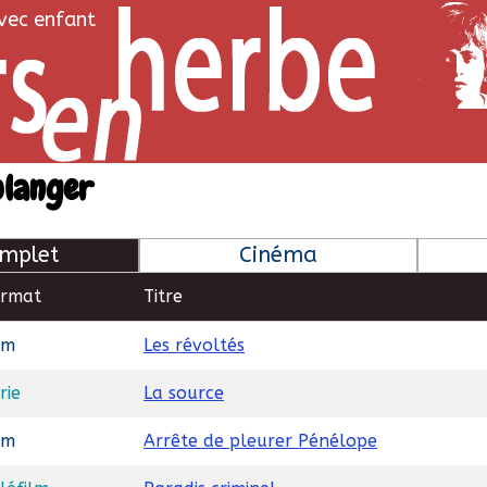
avec enfant
ulanger
mplet
Cinéma
ormat
Titre
lm
Les révoltés
rie
La source
lm
Arrête de pleurer Pénélope