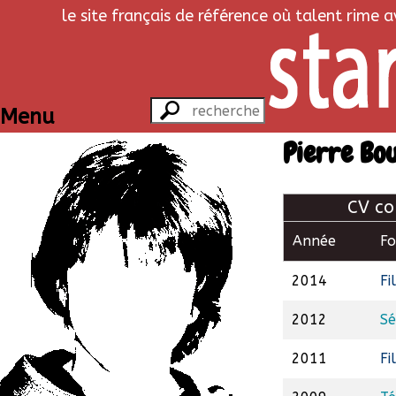
le site français de référence où talent rime 
Menu
Pierre Bo
CV co
Année
F
2014
Fi
2012
Sé
2011
Fi