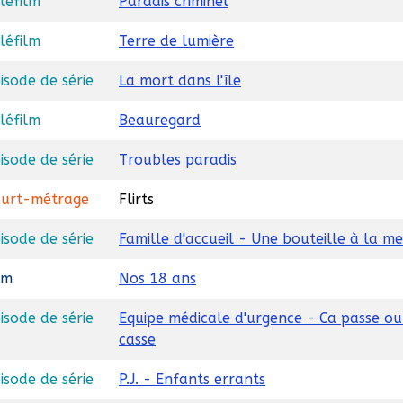
léfilm
Paradis criminel
léfilm
Terre de lumière
isode de série
La mort dans l'île
léfilm
Beauregard
isode de série
Troubles paradis
urt-métrage
Flirts
isode de série
Famille d'accueil - Une bouteille à la me
lm
Nos 18 ans
isode de série
Equipe médicale d'urgence - Ca passe ou
casse
isode de série
P.J. - Enfants errants