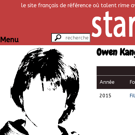
le site français de référence où talent rime 
Menu
Owen Kan
Année
F
2015
Fi