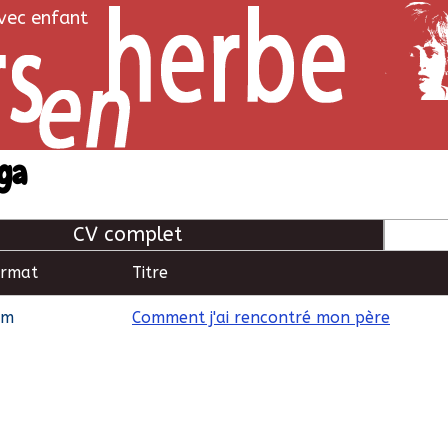
avec enfant
ga
CV complet
ormat
Titre
lm
Comment j'ai rencontré mon père