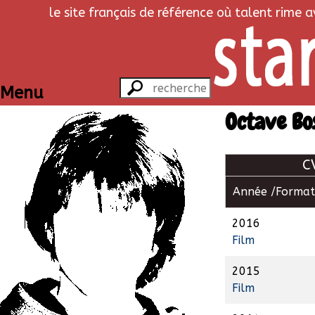
le site français de référence où talent rime 
Menu
Octave Bo
C
Année /
Format
2016
Film
2015
Film