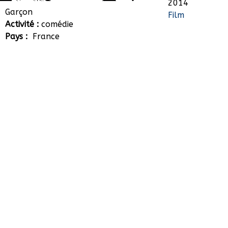
2014
Octave Bossuet
Garçon
Film
Activité :
comédie
Pays :
France