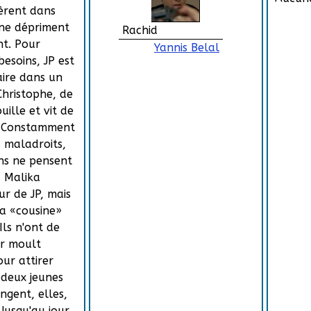
èrent dans
 ne dépriment
Rachid
t. Pour
Yannis Belal
besoins, JP est
ire dans un
hristophe, de
ille et vit de
s. Constamment
 maladroits,
ns ne pensent
à Malika
ur de JP, mais
la «cousine»
Ils n'ont de
er moult
ur attirer
 deux jeunes
ongent, elles,
Jusqu'au jour