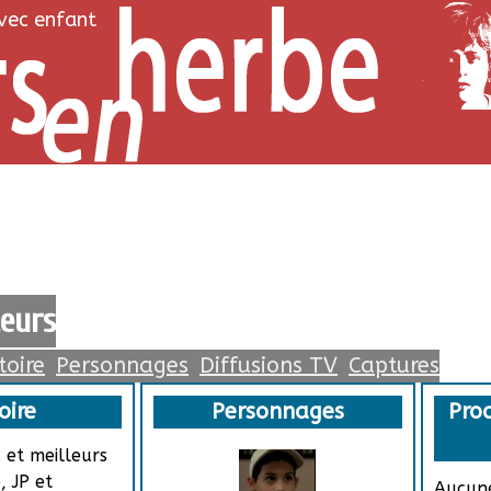
avec enfant
eurs
toire
Personnages
Diffusions TV
Captures
oire
Personnages
Proc
 et meilleurs
 JP et
Aucune