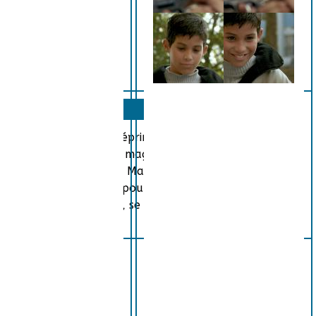
ns leur cité, mais ne dépriment pas pour autant. Pour
istophe, de son côté, magouille et vit de petits
sent qu'aux filles : à Malika d'abord, la sœur de JP,
ner moult stratagèmes pour attirer l'attention des deux
istophe, vrai poids plume, se fait embaucher comme vigile