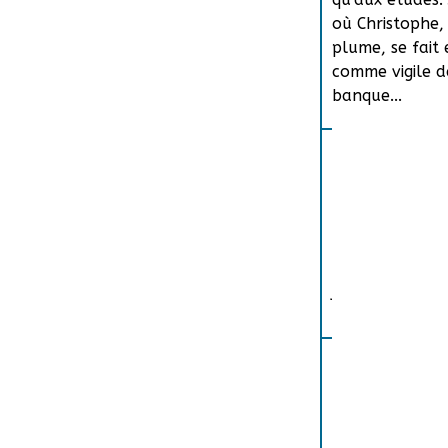
où Christophe, 
plume, se fai
comme vigile 
banque...
Âgés de 25 ans
subvenir à ses
boulots. Const
mais aussi à Ma
jeunes filles, 
dans une banqu