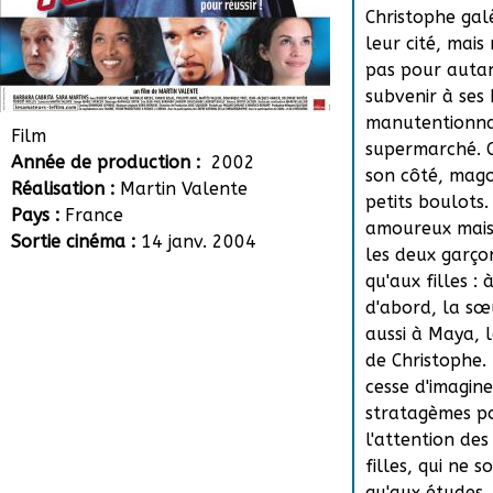
Christophe gal
leur cité, mais
pas pour autan
subvenir à ses 
manutentionna
Film
supermarché. C
Année de production :
2002
son côté, magou
Réalisation :
Martin Valente
petits boulot
Pays :
France
amoureux mais
Sortie cinéma :
14 janv. 2004
les deux garço
qu'aux filles : 
d'abord, la sœ
aussi à Maya, 
de Christophe. 
cesse d'imagin
stratagèmes po
l'attention des
filles, qui ne s
qu'aux études. 