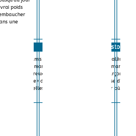
vrai poids
t embaucher
dans une
Histoire
 et meilleurs amis du monde, JP et Christophe galèrent da
 besoins, JP est manutentionnaire dans un supermarché. Chr
amment amoureux mais maladroits, les deux garçons ne pen
ya, la «cousine» de Christophe. Ils n'ont de cesse d'imagi
qui ne songent, elles, qu'aux études. Jusqu'au jour où Chr
e...