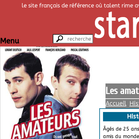
le site français de référence où talent rime 
Menu
Les amat
Accueil
His
Hist
Âgés de 25 ans
amis du monde,