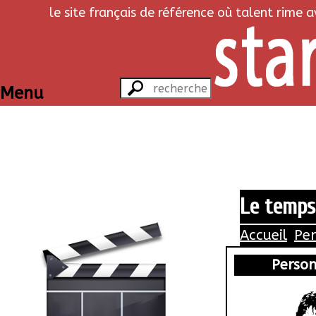
le site français de référence où talent rime 
Menu
Le temps
Accueil
Pe
Perso