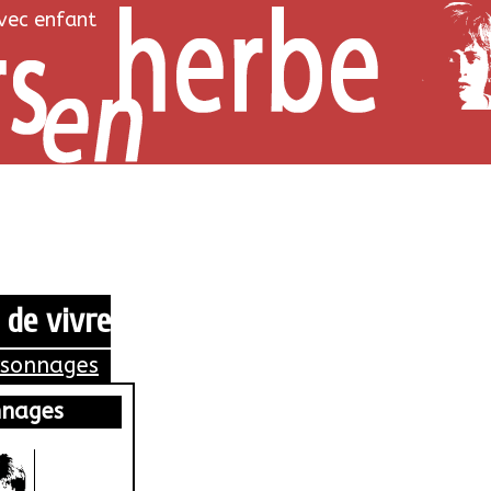
avec enfant
 de vivre
rsonnages
nnages