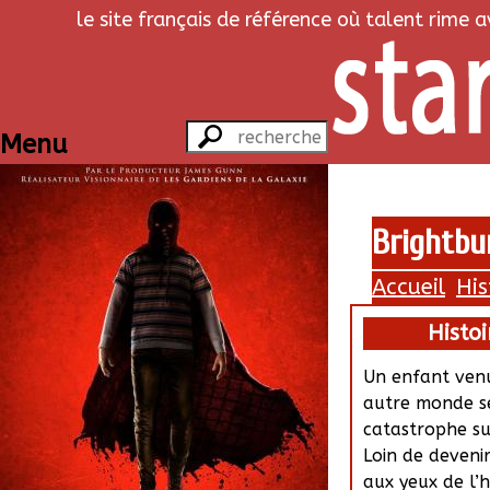
le site français de référence où talent rime 
Menu
Brightbur
Accueil
His
Histoi
Un enfant ven
autre monde s
catastrophe su
Loin de deveni
aux yeux de l’