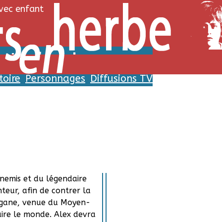
avec enfant
destin d'un roi
toire
Personnages
Diffusions TV
Histoire
Personnages
lier ordinaire de 12 ans
Alex
 être bouleversée par la
Louis Serki
l’épée mythique
oit à présent former une
aliers composée de ses
nnemis et du légendaire
teur, afin de contrer la
gane, venue du Moyen-
ire le monde. Alex devra