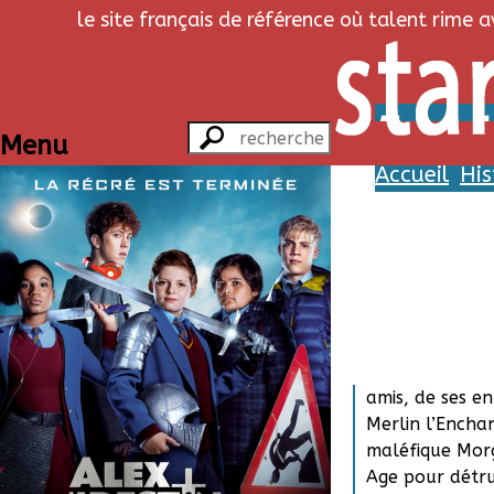
le site français de référence où talent rime 
Alex, le 
Menu
Accueil
His
Alex est un éco
dont la vie va
découverte de 
Excalibur. Il d
équipe de chev
amis, de ses e
Merlin l’Enchan
maléfique Mor
Age pour détru