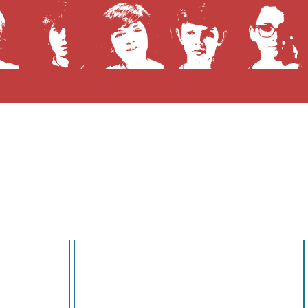
Prochaines diffusions télé
Aucune diffusion à venir !
s