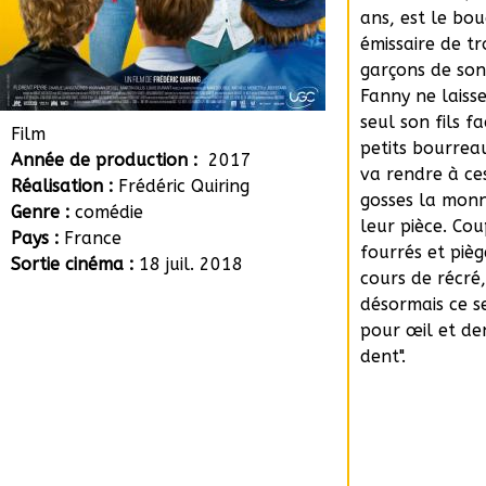
ans, est le bou
émissaire de tr
garçons de son
Fanny ne laiss
seul son fils fa
Film
petits bourreau
Année de production :
2017
va rendre à ce
Réalisation :
Frédéric Quiring
gosses la monn
Genre :
comédie
leur pièce. Cou
Pays :
France
fourrés et pièg
Sortie cinéma :
18 juil. 2018
cours de récré,
désormais ce s
pour œil et de
dent".