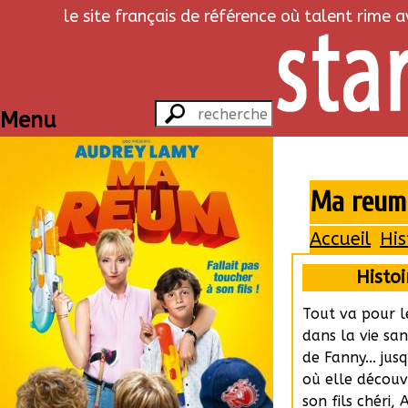
le site français de référence où talent rime 
Menu
Ma reum
Accueil
His
Histoi
Tout va pour l
dans la vie san
de Fanny... jus
où elle découv
son fils chéri, 