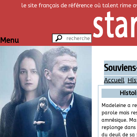
le site français de référence où talent rime 
Menu
Souviens-
Accueil
His
Histoi
Madeleine a re
parole mais re
amnésique. Ma
replonge dans 
du deuil de sa