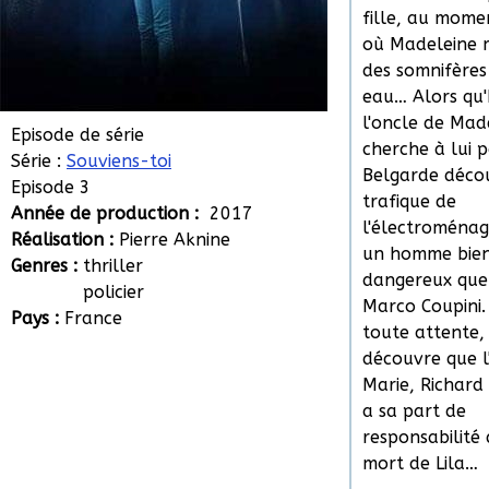
fille, au mom
où Madeleine 
des somnifères
eau… Alors qu'
l'oncle de Mad
Episode de série
cherche à lui p
Série :
Souviens-toi
Belgarde décou
Episode 3
trafique de
Année de production :
2017
l'électroménag
Réalisation :
Pierre Aknine
un homme bien
Genres :
thriller
dangereux que 
policier
Marco Coupini.
Pays :
France
toute attente,
découvre que l
Marie, Richard
a sa part de
responsabilité
mort de Lila…