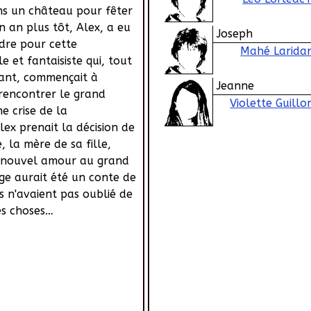
ns un château pour fêter
n an plus tôt, Alex, a eu
Joseph
dre pour cette
Mahé Larida
le et fantaisiste qui, tout
dant, commençait à
Jeanne
rencontrer le grand
Violette Guillo
e crise de la
lex prenait la décision de
e, la mère de sa fille,
n nouvel amour au grand
ge aurait été un conte de
és n'avaient pas oublié de
es choses…