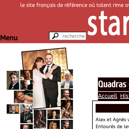
le site français de référence où talent rime 
Menu
Quadras -
Accueil
His
Alex et Agnès 
Entourés de leu