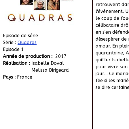
retrouvent da
l'événement. U
le coup de fou
célibataire drô
en s'en défen
Episode de série
désespérer de 
Série :
Quadras
amour. En plein
Episode 1
quarantaine, A
Année de production :
2017
quitter Isabell
Réalisation :
Isabelle Doval
pour vivre so
Melissa Dirigeard
jour… Ce maria
Pays :
France
fée si les mari
se dire certain