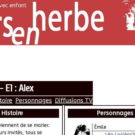
avec enfant
 E1 : Alex
toire
Personnages
Diffusions TV
Histoire
Personnages
viennent de se marier.
Émile
rs invités, tous se
Léo Lorléac'