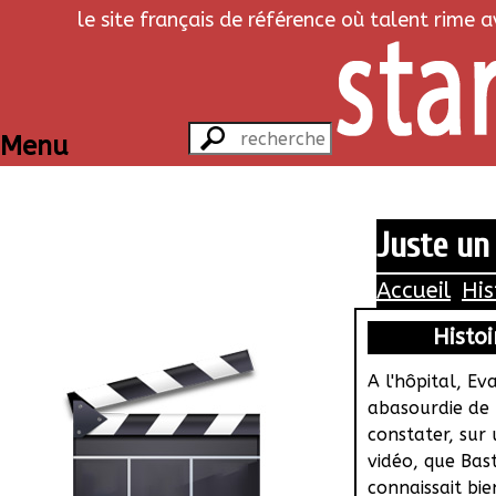
le site français de référence où talent rime 
Menu
Juste un 
Accueil
His
Histoi
A l'hôpital, Ev
abasourdie de
constater, sur 
vidéo, que Bast
connaissait bi