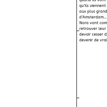
qu’ils viennen
aux plus grand
d’Amsterdam…T
Nora vont com
retrouver leur 
devoir cesser d
devenir de vrai
Ruben, Durex e
une fois ses e
le type le plu
afin de ramene
voyage à Amste
Alors que tous
réaliser que l
et Nora vont c
héros.