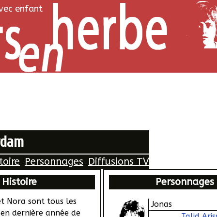
avec enfant
rdam
toire
Personnages
Diffusions TV
Histoire
Personnages
t Nora sont tous les
Jonas
s en dernière année de
Talid Aris