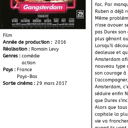
fac. Par manqu
Ruben a déjà r
Même problème 
n'ose avouer se
pas Durex son 
Film
plus gênant au
Année de production :
2016
Lorsqu’il déco
Réalisation :
Romain Levy
dealeuse et qu
Genres :
comédie
Amsterdam afi
action
nouveau type 
Pays :
France
son courage à 
Pays-Bas
l’accompagner.
Sortie cinéma :
29 mars 2017
Amsterdam, c’e
séduire enfin 
que Durex s’inc
Alors que tous
capitale la pl
vie va franche
quand ils vont