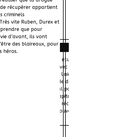
t de récupérer appartient
s criminels
rès vite Ruben, Durex et
prendre que pour
vie d’avant, ils vont
’être des blaireaux, pour
Histoire
s héros.
t Nora sont tous les trois étudiants en dernière année de
xamens. Même problème avec Nora, à qui il n'ose avouer se
s gênant au monde, qui va l’aider…Lorsqu’il découvre que
r un tout nouveau type de drogue, Ruben prend son cour
rdam, c’est le cadre idéal pour séduire enfin Nora, domm
 les trois découvrent la capitale la plus dingue d’Europe,
a drogue qu’ils viennent de récupérer appartient aux plus
omprendre que pour retrouver leur vie d’avant, ils vont de