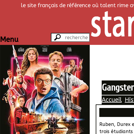
le site français de référence où talent rime 
Menu
Gangste
Accueil
His
Ruben, Durex e
trois étudiant