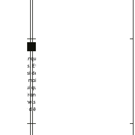
 fac. Par manque de confiance en lui, Ruben a déjà raté
s sentiments. Et ce n'est pas Durex son ami d’enfance,
 Nora est aussi dealeuse et qu’elle part pour Amsterdam
age à deux mains et décide de l’accompagner. Ce
age pour lui que Durex s’incruste dans l’aventure.
 leur vie va franchement se compliquer quand ils vont
 grands criminels d’Amsterdam…Très vite Ruben, Durex
voir cesser d’être des blaireaux, pour devenir de vrais