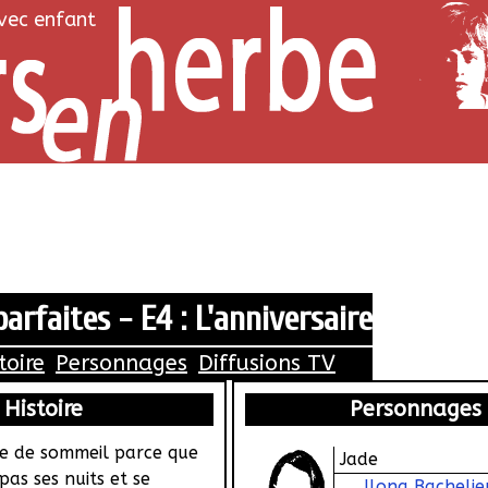
avec enfant
arfaites - E4 : L'anniversaire
toire
Personnages
Diffusions TV
Histoire
Personnages
 de sommeil parce que
Jade
as ses nuits et se
Ilona Bachelie