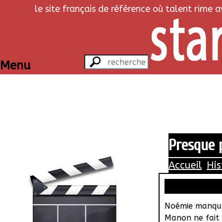
le site français de référence où talent rime 
Menu
Presque p
Accueil
His
Noémie manque
Manon ne fait p