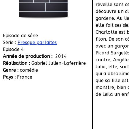
réveille sans c
découvre un cl
garderie. Au lie
elle fait ses s
Charlotte est b
Episode de série
filon. De son c
Série :
Presque parfaites
avec un garçon,
Episode 4
Picard Surgelés
Année de production :
2014
contre, Angèle,
Réalisation :
Gabriel Julien-Laferrière
Julia, elle, s
Genre :
comédie
qui a absolume
Pays :
France
que sa fille es
monstre, bien d
de Leila un enfe