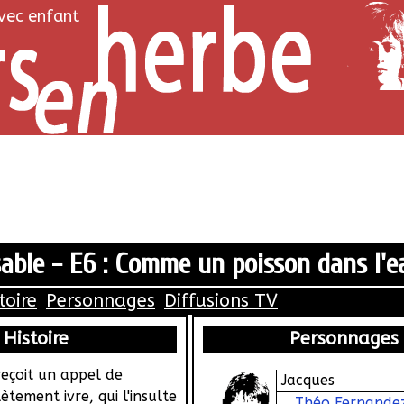
avec enfant
sable - E6 : Comme un poisson dans l'e
toire
Personnages
Diffusions TV
Histoire
Personnages
 reçoit un appel de
Jacques
tement ivre, qui l'insulte
Théo Fernande