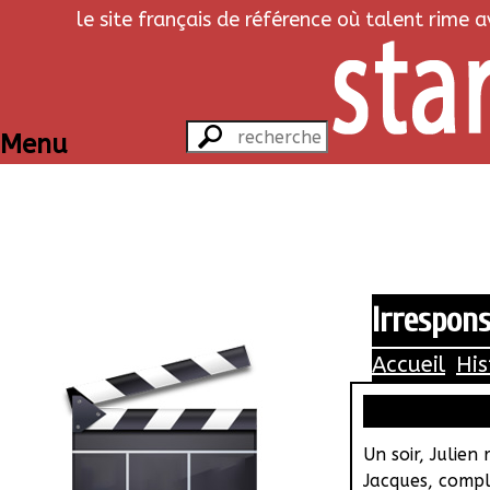
le site français de référence où talent rime 
Menu
Irrespon
Accueil
His
Un soir, Julien
Jacques, complè