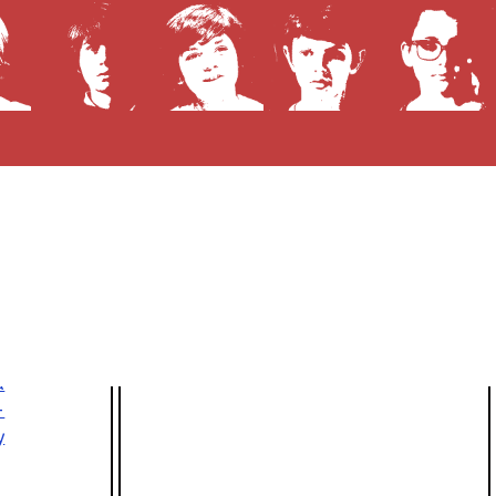
Prochaines diffusions télé
Aucune diffusion à venir !
n
a
-
y