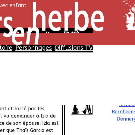
avec enfant
 - E2 : Trepalium (2/6)
toire
Personnages
Diffusions TV
Histoire
Personnages
ben Garcia, Thaïs, est
Noah
uben doit pourtant
Nemo Schiffma
armonie familiale
 d'obtenir le poste de
Mael Garcia
 convoite depuis des
Araun
int et forcé par les
Bernheim
il va demander à Izia de
Denner
ce de son épouse. Izia est
er que Thaïs Garcia est