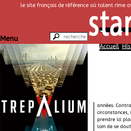
le site français de référence où talent rime 
Trepalium
Menu
Accueil
His
La femme de Ru
introuvable. R
afficher une h
exemplaire afin
directeur qu'il
années. Contra
circonstances, 
prendre la pla
loin de se dout