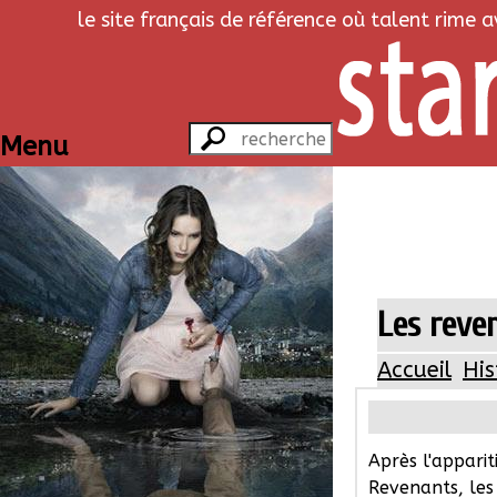
le site français de référence où talent rime 
Menu
Les reven
Accueil
His
Après l'apparit
Revenants, les