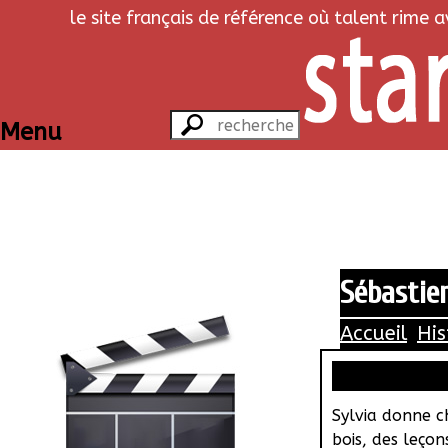
le site français de référence où talent rime 
Menu
Sébastie
Accueil
His
Sylvia donne c
bois, des leçon