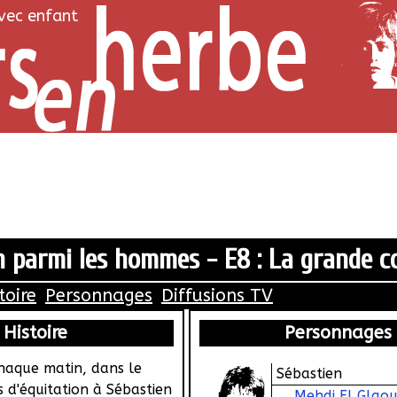
avec enfant
n parmi les hommes - E8 : La grande c
toire
Personnages
Diffusions TV
Histoire
Personnages
haque matin, dans le
Sébastien
s d'équitation à Sébastien
Mehdi El Glaou