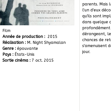
parents. Mais 
l'un d'eux déc
qu'ils sont imp
dans quelque 
profondément
Film
dérangeant, le
Année de production :
2015
chances de re
Réalisation :
M. Night Shyamalan
s'amenuisent d
Genre :
épouvante
jour.
Pays :
États-Unis
Sortie cinéma :
7 oct. 2015