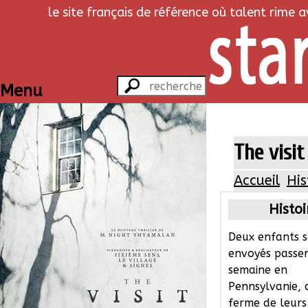
le site français de référence où talent rime 
Menu
The visit
Accueil
His
Histoi
Deux enfants 
envoyés passe
semaine en
Pennsylvanie, 
ferme de leurs