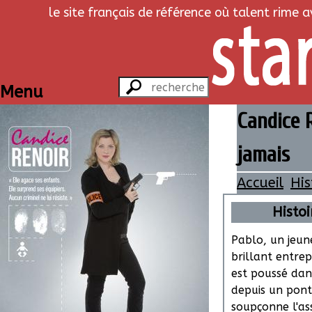
le site français de référence où talent rime 
Menu
Candice R
jamais
Accueil
His
Histoi
Pablo, un jeun
brillant entre
est poussé dan
depuis un pont
soupçonne l'as