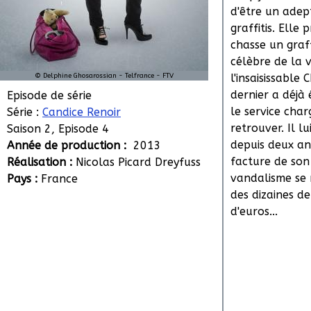
d'être un adep
graffitis. Elle 
chasse un graf
célèbre de la vi
© Delphine Ghosarossian - Telfrance - FTV
l'insaisissable 
dernier a déjà
Episode de série
le service char
Série :
Candice Renoir
retrouver. Il l
Saison 2, Episode 4
depuis deux an
Année de production :
2013
facture de son
Réalisation :
Nicolas Picard Dreyfuss
vandalisme se
Pays :
France
des dizaines de
d'euros...