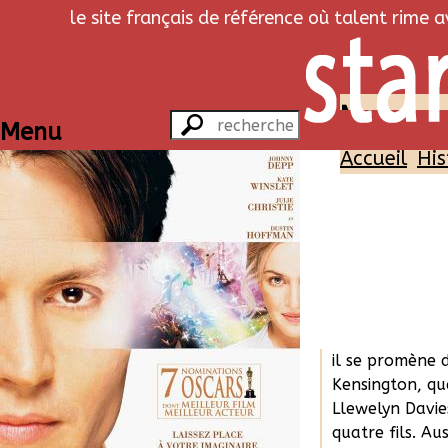
le site français de référence où talent rime 
Neverlan
Menu
Accueil
His
En 1903, à Lon
dramatique Jam
une crise privé
épouse, Mary, s
dernière pièce
il se promène d
Kensington, qu
Llewelyn Davie
quatre fils. Au