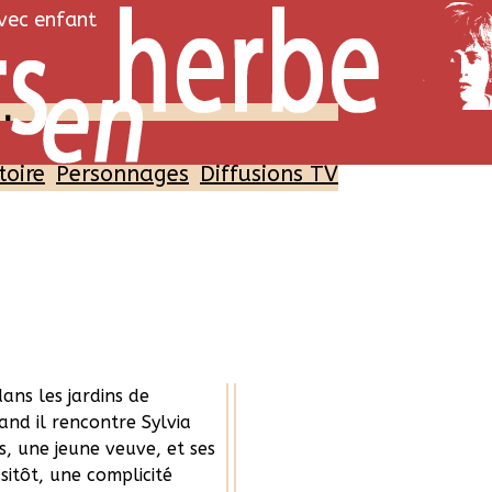
avec enfant
d
toire
Personnages
Diffusions TV
Histoire
Personnages
dres, l'auteur
Peter Llewelyn
es M. Barrie traverse
Davies
e et professionnelle. Son
Freddie Highmor
'éloigne de lui, et sa
 est un échec. Désemparé,
ans les jardins de
and il rencontre Sylvia
s, une jeune veuve, et ses
ssitôt, une complicité