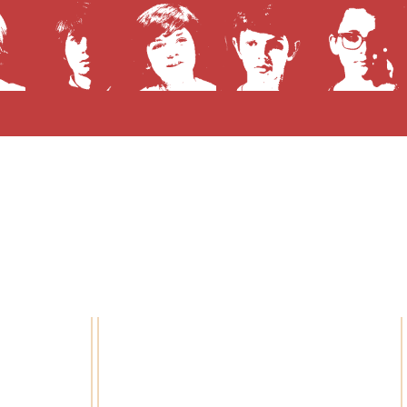
Prochaines diffusions télé
Aucune diffusion à venir !
e