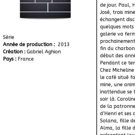
de jour. Paul, 
José, trois min
échangent dis
quelques mots 
galerie va fer
Série
prochainement.
Année de production :
2013
fin du charbon
Création :
Gabriel Aghion
début des ann
Pays :
France
Pendant ce te
Chez Micheline
le café situé f
mine, une anim
inattendue se t
soir là. Carolin
de la patronne
d’Henri et ses 
Solana, fille d
Alma, la fille 