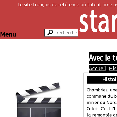
le site français de référence où talent rime 
Menu
Avec le 
Accueil
His
Histoi
Chambries, une
commune du b
minier du Nord
Calais. C’est l’
la remontée de