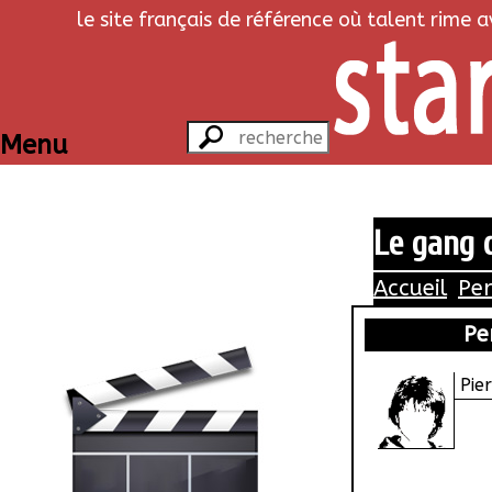
le site français de référence où talent rime 
Menu
Le gang 
Accueil
Pe
Pe
Pie