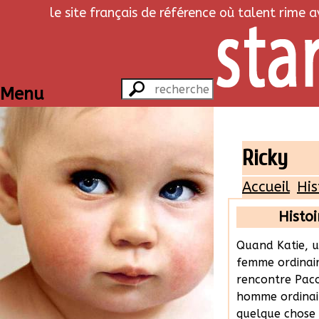
le site français de référence où talent rime 
Menu
Ricky
Accueil
His
Histoi
Quand Katie, 
femme ordinair
rencontre Pac
homme ordinai
quelque chose