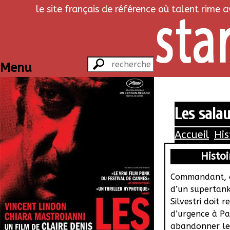
le site français de référence où talent rime 
Menu
Les sala
Accueil
His
Histoi
Commandant, 
d’un supertan
Silvestri doit r
d’urgence à Par
abandonner le 