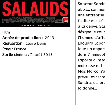
Sa sœur Sandr
abois… son mari
une entreprise
faillite et sa f
© Wild Bunch Distribution
à la dérive. S
désigne le cou
Film
l’homme d’affa
Année de production :
2013
Edouard Lapor
Réalisation :
Claire Denis
loue un appar
Pays :
France
dans l’immeub
Sortie cinéma :
7 août 2013
Laporte a insta
maitresse et leu
Mais Marco n’a
prévu les secr
Sandra, qui br
la donne…