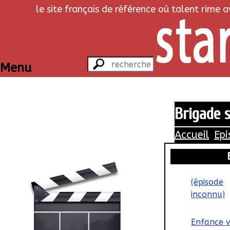
le site français de référence où talent rime 
Menu
Brigade s
Accueil
Epi
(épisode
inconnu)
Enfance 