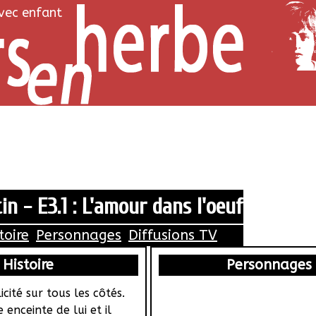
avec enfant
n - E3.1 : L'amour dans l'oeuf
toire
Personnages
Diffusions TV
Histoire
Personnages
icité sur tous les côtés.
 enceinte de lui et il