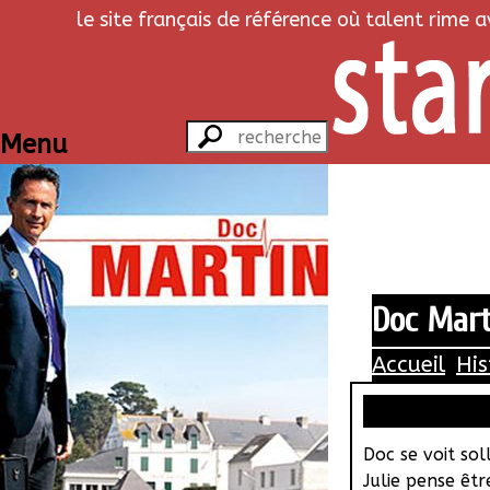
le site français de référence où talent rime 
Menu
Doc Marti
Accueil
His
Doc se voit soll
Julie pense être