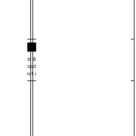
 il n'arrive pas à décider si c'est une bonne ou une
ce et épuise tout son entourage, sans raison apparente.
rdre dans tout cela.