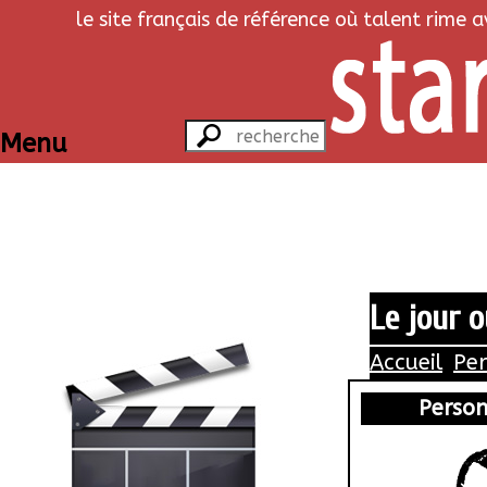
le site français de référence où talent rime 
Menu
Le jour o
Accueil
Pe
Perso