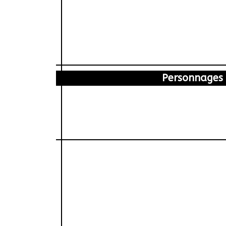
Personnages
ara
Virginie Reyes