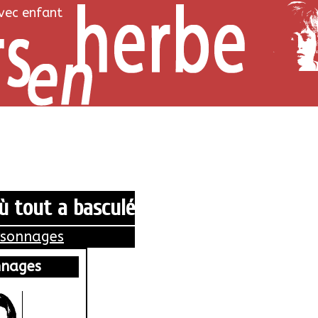
avec enfant
ù tout a basculé
rsonnages
nnages