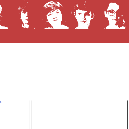
Prochaines diffusions télé
Aucune diffusion à venir !
n
n
s