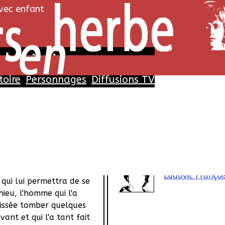
avec enfant
 c'est tout
toire
Personnages
Diffusions TV
Histoire
Personnages
ec amoureux, Pauline
Alexis
dans la solitude, mais sa
Célesti
xplosive la pousse à agir
Chapelai
me de sa vie soit enfin à
Victor
 chirurgienne, elle imagine
Ludovic Françoi
qui lui permettra de se
ieu, l'homme qui l'a
issée tomber quelques
ant et qui l'a tant fait