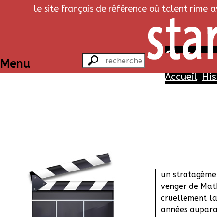
le site français de référence où talent rime 
C'est toi
Menu
Accueil
His
Depuis un éch
s'est enfermée 
personnalité e
pour que l'hom
elle. Brillante
un stratagème 
venger de Math
cruellement la
années auparav