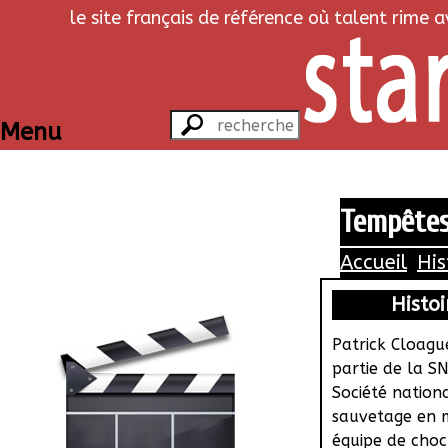
le site français de référence où talent rime 
Menu
Tempête
Accueil
His
Histoi
Patrick Cloagu
partie de la S
Société nation
sauvetage en m
équipe de choc 