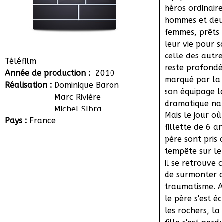
héros ordinair
hommes et de
femmes, prêts à
leur vie pour 
celle des autre
Téléfilm
reste profond
Année de production :
2010
marqué par la
Réalisation :
Dominique Baron
son équipage l
Marc Rivière
dramatique na
Michel SIbra
Mais le jour o
Pays :
France
fillette de 6 a
père sont pris
tempête sur leu
il se retrouve 
de surmonter 
traumatisme. A
le père s'est é
les rochers, la