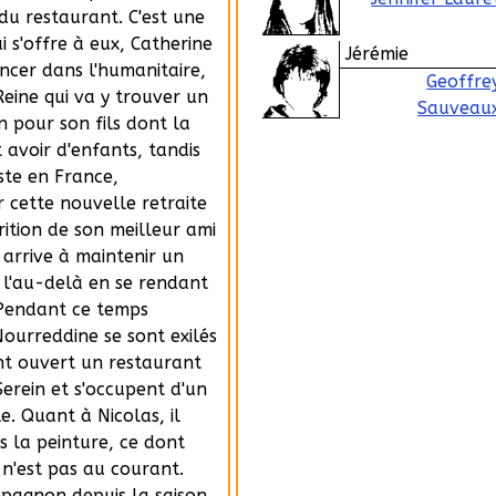
 du restaurant. C'est une
i s'offre à eux, Catherine
Jérémie
ancer dans l'humanitaire,
Geoffre
Reine qui va y trouver un
Sauveau
n pour son fils dont la
avoir d'enfants, tandis
ste en France,
 cette nouvelle retraite
rition de son meilleur ami
 arrive à maintenir un
s l'au-delà en se rendant
 Pendant ce temps
Nourreddine se sont exilés
nt ouvert un restaurant
erein et s'occupent d'un
e. Quant à Nicolas, il
s la peinture, ce dont
n'est pas au courant.
pagnon depuis la saison