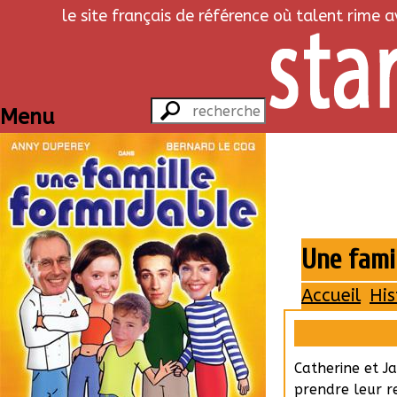
le site français de référence où talent rime 
Menu
Une famil
Accueil
His
Catherine et J
prendre leur r