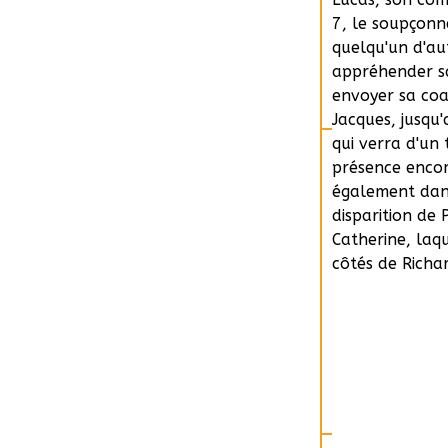
7, le soupçonne
quelqu'un d'au
appréhender sa
envoyer sa coa
Jacques, jusqu
qui verra d'un 
présence enco
également dan
Catherine et Ja
disparition de
s'offre à eux, 
Catherine, laq
son fils dont 
côtés de Richa
par la disparit
tombe. Pendant
et s'occupent d
courant. Lucas
appréhender sa
d'un très mauv
de Catherine, 