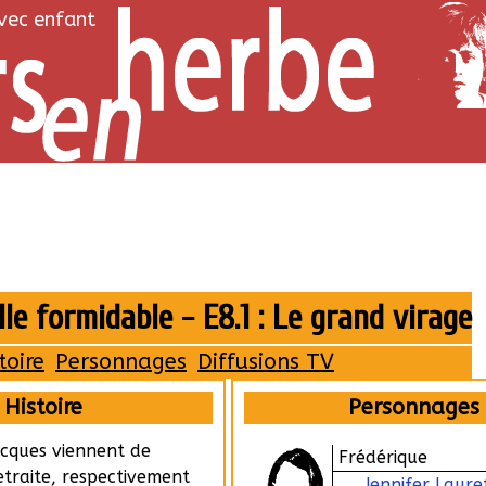
avec enfant
le formidable - E8.1 : Le grand virage
toire
Personnages
Diffusions TV
Histoire
Personnages
acques viennent de
Frédérique
etraite, respectivement
Jennifer Laure