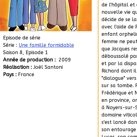
de l'hôpital et
nouvelle vie qu
décide de se l
avec l'aide de 
enfant orpheli
Episode de série
femme ne peut 
Série :
Une famille formidable
que Jacques re
Saison 8, Episode 1
déboussolé par
Année de production :
2009
et par la dispa
Réalisation :
Joël Santoni
Richard dont il
Pays :
France
"dialogue" ver
sur sa tombe.
Frédérique et 
en province, o
à Noyers-sur-S
domaine viticol
s'est lancé dan
son entourage 
Lucas, son com