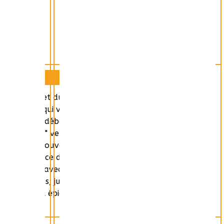
 l'hôpital et du restaurant. C'est une nouvelle vie qui
ide de Reine qui va y trouver un enfant orphelin pour
 en France, déboussolé par cette nouvelle retraite et
un "dialogue" vers l'au-delà en se rendant sur sa
ovince, ont ouvert un restaurant à Noyers-sur-Serein
 la peinture, ce dont son entourage n'est pas au
une liaison avec quelqu'un d'autre. Pour aider à
 de Jacques, jusqu'au retour de Catherine qui verra
t dans cet épidode la disparition de Paule, la sœur