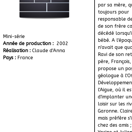
par sa mère, qu
toujours pour
responsable d
de son frère c
décédé lorsqu'i
Mini-série
bébé. A l'époqu
Année de production :
2002
n'avait que qua
Réalisation :
Claude d'Anna
Ravi de son re
Pays :
France
père, François, 
propose un po
géologue à l'Of
Développemen
l'Aigue, où il e
d'implanter un
loisir sur les ri
Garonne. Clair
mais préfère s'
chez des amis ;