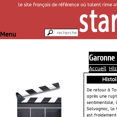
le site français de référence où talent rime 
Menu
Garonne
Accueil
His
Histoi
De retour à T
après une rup
sentimentale, 
Salvagnac, la 
est froidement 