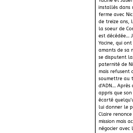
Yacine et Julien
installés dans
ferme avec Nic
de treize ans, l
la soeur de Co
est décédée... J
Yacine, qui ont
amants de sa
se disputent la
paternité de N
mais refusent 
soumettre au t
d'ADN... Après 
appris que son
écarté quelqu'
lui donner le p
Claire renonce
mission mais a
négocier avec 