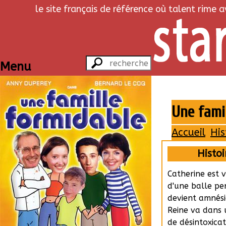
le site français de référence où talent rime 
Menu
Une famil
Accueil
His
Histoi
Catherine est v
d'une balle pe
devient amnési
Reine va dans 
de désintoxicat