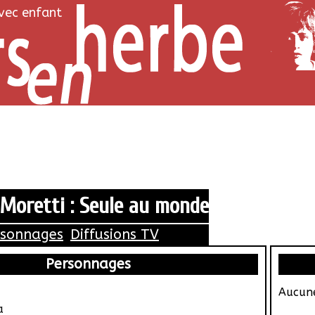
avec enfant
 Moretti : Seule au monde
rsonnages
Diffusions TV
Personnages
Aucune
a