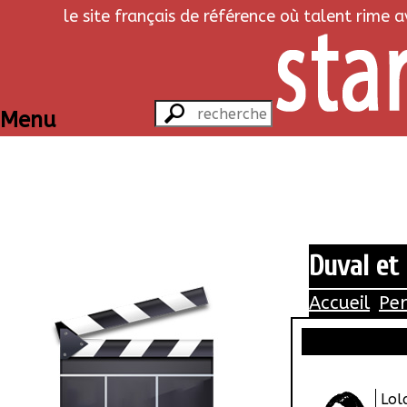
le site français de référence où talent rime 
Menu
Duval et
Accueil
Pe
Lol