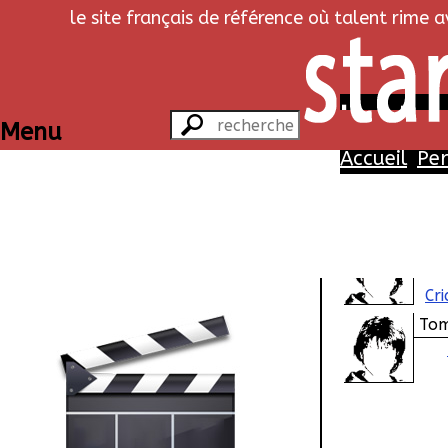
le site français de référence où talent rime 
La tribu 
Menu
Accueil
Pe
Pe
Jon
Cr
To