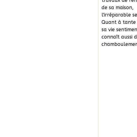
travaux de ré
de sa maison,
l'irréparable s
Quant à tante
sa vie sentime
connaît aussi 
chamboulement