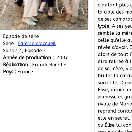
d'autant plus q
la cible des m
de ses camara
lycée. A ses ye
semble la mère
Episode de série
celle qu'elle a
Série :
Famille d'accueil
rêvée d'avoir. 
Saison 7, Episode 3
alors de tout 
Année de production :
2007
être retirée à 
Réalisation :
Franck Buchter
de sa mère, y 
Pays :
France
brûler la cara
son côté, Danie
Élise, ancien 
jeunesse et gr
rivale de Mario
reprend conta
elle en secret.
qu’Élise lui con