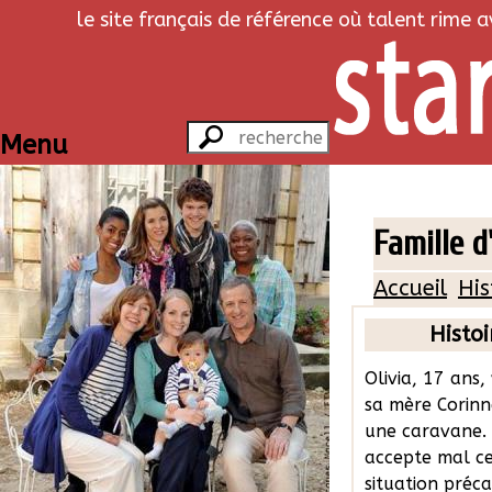
le site français de référence où talent rime 
Menu
Famille d
Accueil
His
Histoi
Olivia, 17 ans,
sa mère Corin
une caravane. 
accepte mal c
situation préca