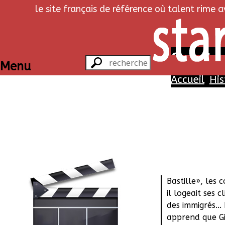
le site français de référence où talent rime 
Commissar
Menu
Accueil
His
Dans un restau
assiste à une a
un journaliste
propriétaire d
a dénoncé dans
Bastille», les 
il logeait ses 
des immigrés...
apprend que Gi