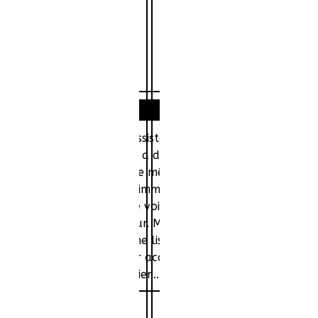
Histoire
ant de la Bastille, Mo assiste à une altercation entre Gil
un hôtel. Le jeune homme a dénoncé dans sa gazette «Vérité
la plupart des immigrés... Le même soir, Mo apprend que Gi
terroge les habitants de l'immeuble ; ils n'ont rien entendu
ermaine Briand, la vieille voisine de palier de la victime. Sol
taires de l'étage supérieur. Mais elle aussi déclare ne s'ê
es policiers établissent une liste de suspects, des résident
eph Moreau, un imprimeur accusé d'avoir harcelé ses emp
on fils, un apprenti cuisinier...