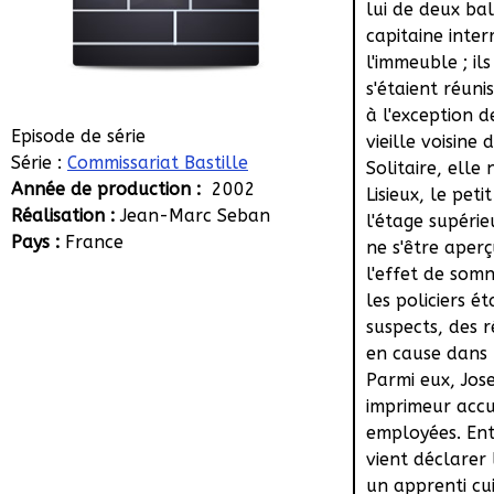
lui de deux bal
capitaine inter
l'immeuble ; il
s'étaient réuni
à l'exception 
Episode de série
vieille voisine 
Série :
Commissariat Bastille
Solitaire, elle 
Année de production :
2002
Lisieux, le pet
Réalisation :
Jean-Marc Seban
l'étage supérie
Pays :
France
ne s'être aperç
l'effet de somn
les policiers ét
suspects, des r
en cause dans l
Parmi eux, Jo
imprimeur accu
employées. En
vient déclarer l
un apprenti cuis