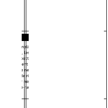
das, un journaliste de 25 ans et M. Lemoine,
 Bastille», les conditions dans lesquelles il logeait ses
ldas a été abattu chez lui de deux balles de chevrotine.
. Tous s'étaient réunis pour faire la fête. Tous, à
itaire, elle ne voyait que lui et Billy Lisieux, le petit
tre aperçue de rien, étant sous l'effet de somnifères. Au
s du quartier mis en cause dans le journal de Gildas.
loyées. Entre-temps, une femme vient déclarer la