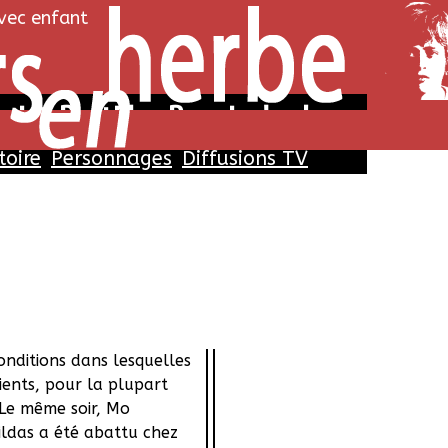
avec enfant
iat Bastille : Permis de chasse
toire
Personnages
Diffusions TV
Histoire
Personnages
rant de la Bastille, Mo
Billy
ltercation entre Gildas,
Gabriel L
 de 25 ans et M. Lemoine,
Norman
'un hôtel. Le jeune homme
 sa gazette «Vérité
conditions dans lesquelles
clients, pour la plupart
 Le même soir, Mo
ldas a été abattu chez