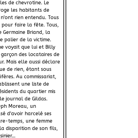
les de chevrotine. Le
roge les habitants de
s n'ont rien entendu. Tous
s pour faire la fête. Tous,
de Germaine Briand, la
de palier de la victime.
ne voyait que lui et Billy
it garçon des locataires de
ur. Mais elle aussi déclare
ue de rien, étant sous
ifères. Au commissariat,
ablissent une liste de
ésidents du quartier mis
e journal de Gildas.
seph Moreau, un
sé d'avoir harcelé ses
tre-temps, une femme
a disparition de son fils,
inier...