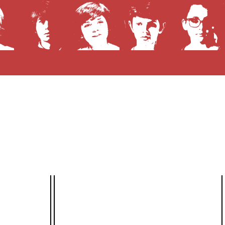
Prochaines diffusions télé
Aucune diffusion à venir !
e
d