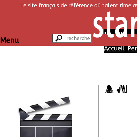
le site français de référence où talent rime 
Le silenc
Menu
Accueil
Pe
Pe