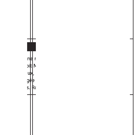
écédé par une réputation de héros, suite à un
rrivé, il reçoit Marina, une jeune femme dont le mari a
ement. Meurteaux, rencontre Hugo, un jeune homme de 17
e amie Célia âgée de 15 ans, qui attend un bébé de lui,
e depuis 4 mois. Rayann et Agathe enquêtent