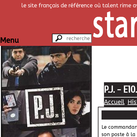
le site français de référence où talent rime 
Menu
P.J. - E10
Accueil
His
Le commandan
son poste à la 