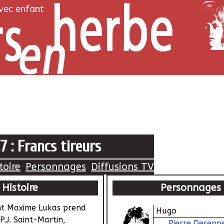
avec enfant
.7 : Francs tireurs
toire
Personnages
Diffusions TV
Histoire
Personnages
t Maxime Lukas prend
Hugo
P.J. Saint-Martin,
Pierre Derenn