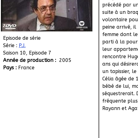
précédé par un
suite à un braq
volontaire pou
peine arrivé, i
femme dont le m
Episode de série
parti à la pou
Série :
P.J.
leur appartem
Saison 10, Episode 7
rencontre Hug
Année de production :
2005
ans qui désirer
Pays :
France
un tapissier, l
Célia âgée de 
bébé de lui, m
séquestrerait. 
fréquente plus 
Rayann et Aga