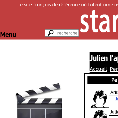
le site français de référence où talent rime 
Menu
Julien l'
Accueil
Pe
Pe
Aris
J
Jul