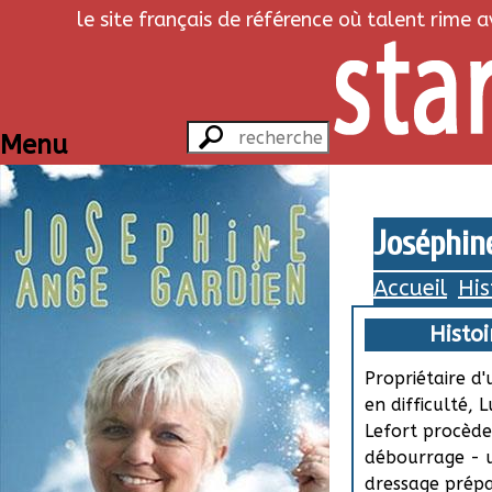
le site français de référence où talent rime 
Menu
Joséphine
Accueil
His
Histoi
Propriétaire d
en difficulté, L
Lefort procèd
débourrage - 
dressage prépa