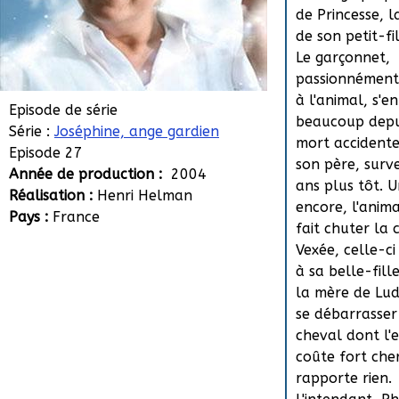
de Princesse, 
de son petit-fi
Le garçonnet,
passionnément
à l'animal, s'e
Episode de série
beaucoup depu
Série :
Joséphine, ange gardien
mort accidente
Episode 27
son père, surv
Année de production :
2004
ans plus tôt. U
Réalisation :
Henri Helman
encore, l'anima
Pays :
France
fait chuter la 
Vexée, celle-c
à sa belle-fill
la mère de Lud
se débarrasser
cheval dont l'
coûte fort che
rapporte rien.