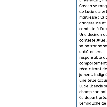
L'intendant, Ph
Gossen se range
de Lucie qui es
maîtresse : la 
dangereuse et 
conduite à l'ab
Une décision q
conteste Jules,
sa patronne se
entièrement
responsable d
comportement
récalcitrant de
jument. Indign
une telle accu
Lucie licencie 
champ son pale
Ce départ préc
l'embauche de