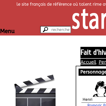
le site français de référence où talent rime 
Menu
Fait d'hi
Accueil
Pe
Personnag
Henri
Romaric P