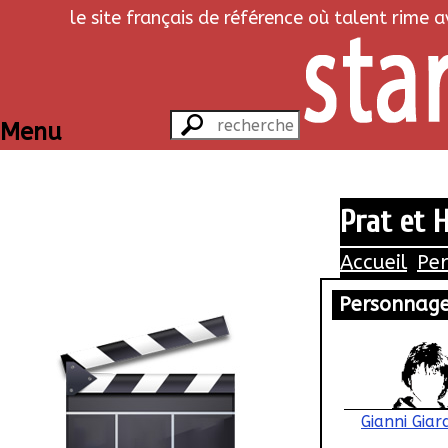
le site français de référence où talent rime 
Menu
Prat et H
Accueil
Pe
Personnag
Gianni Giard