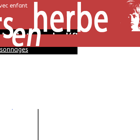
avec enfant
des du tigre - Le défi
rsonnages
nnages
Haudepin