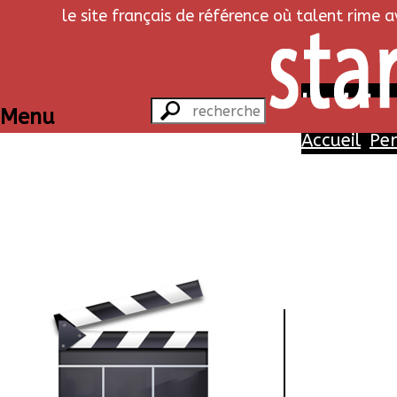
le site français de référence où talent rime 
Les briga
Menu
Accueil
Pe
Perso
Eloi
Didier 