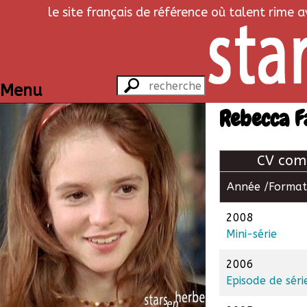
le site français de référence où talent rime 
Menu
Rebecca F
CV com
Année /
Format
2008
Mini-série
2006
Episode de séri